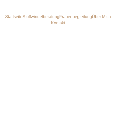
Startseite
Stoffwindelberatung
Frauenbegleitung
Über Mich
Kontakt
5/20/2026
1 min read