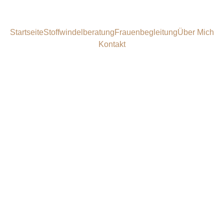
Startseite
Stoffwindelberatung
Frauenbegleitung
Über Mich
Kontakt
Nutzungsbedin
gungen