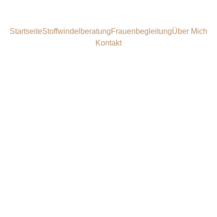
Startseite
Stoffwindelberatung
Frauenbegleitung
Über Mich
Kontakt
Termin