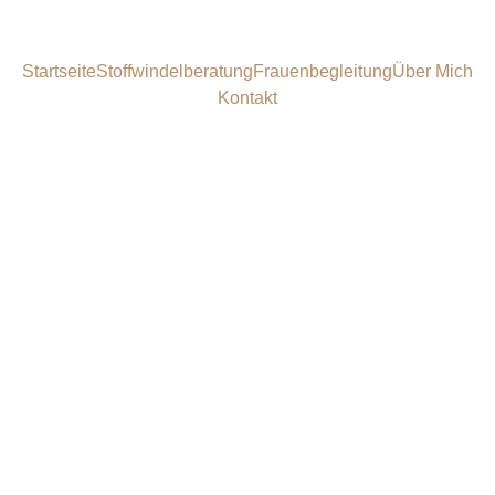
Startseite
Stoffwindelberatung
Frauenbegleitung
Über Mich
Kontakt
Yoga für 
Frauen - Zeit 